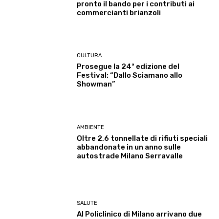
pronto il bando per i contributi ai
commercianti brianzoli
CULTURA
Prosegue la 24ª edizione del
Festival: “Dallo Sciamano allo
Showman”
AMBIENTE
Oltre 2,6 tonnellate di rifiuti speciali
abbandonate in un anno sulle
autostrade Milano Serravalle
SALUTE
Al Policlinico di Milano arrivano due