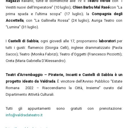
Ragazzi
italiano, tutte le domeniche alle 19: il
Teatro Verde
con “I
Vestiti nuovi dell’Imperatore” (10 luglio);
Chien Barbu Mal Ras
é
con “La
prima spada e l’ultima scopa” (17 luglio); la
Compagnia degli
Accettella
, con “La Gallinella Rossa” (24 luglio); Auriga Teatro con
“Lumina” (31 luglio).
I
Castelli di Sabbia
, ogni giovedì alle 17, proporranno
laboratori
per
tutti i gusti: flamenco (Giorgia Celli), inglese drammatizzato (Paola
Sacco); Teatro (Monika Fabrizi); Teatro d’Oggetti (Francesco Picciotti);
Creta (Maria Gabriella D’Alessandro).
Teatri d’Arrembaggio – Piraterie, Incanti e Castelli di Sabbia
è un
progetto ideato da Valdrada
. È vincitore dell’Avviso Pubblico “Estate
Romana 2022 – Riaccendiamo la Città, Insieme” curato dal
Dipartimento Attività Culturali.
Tutti gli appuntamenti sono gratuiti con prenotazione:
info@valdradateatro.it