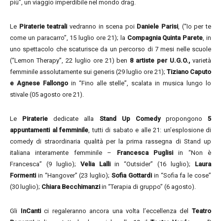
più”, un viaggio imperdibile nel mondo drag.
Le
Piraterie teatrali
vedranno in scena poi
Daniele Parisi
, (“Io per te
come un paracarro”, 15 luglio ore 21); la
Compagnia Quinta Parete
, in
uno spettacolo che scaturisce da un percorso di 7 mesi nelle scuole
(“Lemon Therapy”, 22 luglio ore 21) ben
8 artiste per U.G.O.,
varietà
femminile assolutamente sui generis (29 luglio ore 21);
Tiziano Caputo
e Agnese Fallongo
in “Fino alle stelle”, scalata in musica lungo lo
stivale (05 agosto ore 21).
Le
Piraterie
dedicate alla
Stand Up Comedy
propongono
5
appuntamenti al femminile
, tutti di sabato e alle 21: un’esplosione di
comedy di straordinaria qualità per la prima rassegna di Stand up
italiana interamente femminile –
Francesca Puglisi
in “Non è
Francesca” (9 luglio);
Velia Lalli
in “Outsider” (16 luglio);
Laura
Formenti
in “Hangover” (23 luglio);
Sofia Gottardi
in “Sofia fa le cose”
(30 luglio);
Chiara Becchimanzi
in “Terapia di gruppo” (6 agosto).
Gli
InCanti
ci regaleranno ancora una volta l’eccellenza del
Teatro