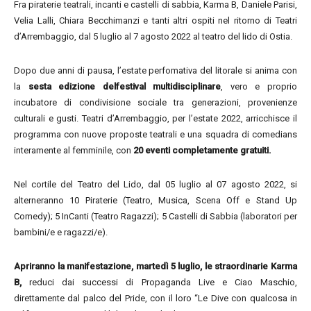
Fra piraterie teatrali, incanti e castelli di sabbia, Karma B, Daniele Parisi,
Velia Lalli, Chiara Becchimanzi e tanti altri ospiti nel ritorno di Teatri
d’Arrembaggio, dal 5 luglio al 7 agosto 2022 al teatro del lido di Ostia.
Dopo due anni di pausa, l’estate perfomativa del litorale si anima con
la
sesta edizione delfestival multidisciplinare
, vero e proprio
incubatore di condivisione sociale tra generazioni, provenienze
culturali e gusti. Teatri d’Arrembaggio, per l’estate 2022, arricchisce il
programma con nuove proposte teatrali e una squadra di comedians
interamente al femminile, con
20 eventi completamente gratuiti.
Nel cortile del Teatro del Lido, dal 05 luglio al 07 agosto 2022, si
alterneranno 10 Piraterie (Teatro, Musica, Scena Off e Stand Up
Comedy); 5 InCanti (Teatro Ragazzi); 5 Castelli di Sabbia (laboratori per
bambini/e e ragazzi/e).
Apriranno la manifestazione, martedì 5 luglio, le straordinarie Karma
B,
reduci dai successi di Propaganda Live e Ciao Maschio,
direttamente dal palco del Pride, con il loro “Le Dive con qualcosa in