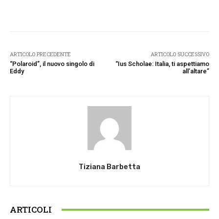
Facebook
Twitter
Pinterest
W
ARTICOLO PRECEDENTE
ARTICOLO SUCCESSIVO
“Polaroid”, il nuovo singolo di
“Ius Scholae: Italia, ti aspettiamo
Eddy
all’altare”
Tiziana Barbetta
ARTICOLI