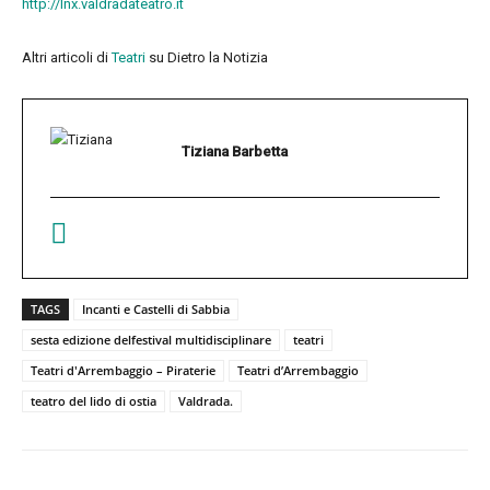
http://lnx.valdradateatro.it
Altri articoli di
Teatri
su Dietro la Notizia
Tiziana Barbetta
TAGS
Incanti e Castelli di Sabbia
sesta edizione delfestival multidisciplinare
teatri
Teatri d'Arrembaggio – Piraterie
Teatri d’Arrembaggio
teatro del lido di ostia
Valdrada.