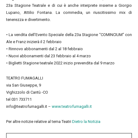
23a Stagione Teatrale e di cui è anche interprete insieme a Giorgio
Lupano, Attilio Fontana. La commedia, un riuscitissimo mix di
tenerezza e divertimento.
• La vendita dell’Evento Speciale della 23a Stagione “COMINCIUM” con
Ale e Franz inizierà il 2 febbraio
• Rinnovo abbonamenti dal 2 al 18 febbraio
• Nuovi abbonamenti dal 23 febbraio al 4 marzo
• Biglietti Stagione teatrale 2022 inizio prevendita dal 9 marzo
TEATRO FUMAGALLI
via San Giuseppe, 9
Vighizzolo di Cantù -CO
tel 031 733711
info@teatrofumagalli.it –
www.teatrofumagalli.it
Per altre notizie relative al tema Teatri
Dietro la Notizia