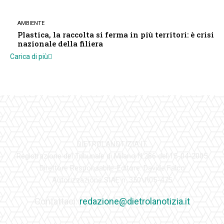
AMBIENTE
Plastica, la raccolta si ferma in più territori: è crisi
nazionale della filiera
Carica di più
DIETROLANOTIZIA.IT
Registrazione del Tribunale di Milano N.286 del 15-04-2005
Direttore Responsabile-Editore: Davide Falco
Autorizzazione SIAE n. 350\I\05-475
Contattaci:
redazione@dietrolanotizia.it