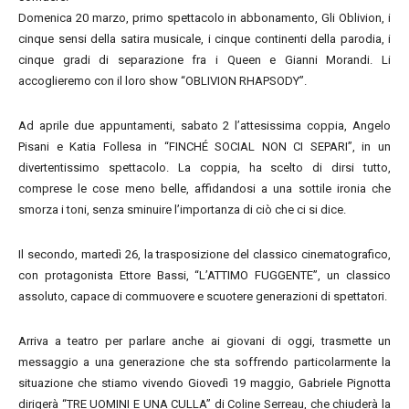
Domenica 20 marzo, primo spettacolo in abbonamento, Gli Oblivion, i
cinque sensi della satira musicale, i cinque continenti della parodia, i
cinque gradi di separazione fra i Queen e Gianni Morandi. Li
accoglieremo con il loro show “OBLIVION RHAPSODY”.
Ad aprile due appuntamenti, sabato 2 l’attesissima coppia, Angelo
Pisani e Katia Follesa in “FINCHÉ SOCIAL NON CI SEPARI”, in un
divertentissimo spettacolo. La coppia, ha scelto di dirsi tutto,
comprese le cose meno belle, affidandosi a una sottile ironia che
smorza i toni, senza sminuire l’importanza di ciò che ci si dice.
Il secondo, martedì 26, la trasposizione del classico cinematografico,
con protagonista Ettore Bassi, “L’ATTIMO FUGGENTE”, un classico
assoluto, capace di commuovere e scuotere generazioni di spettatori.
Arriva a teatro per parlare anche ai giovani di oggi, trasmette un
messaggio a una generazione che sta soffrendo particolarmente la
situazione che stiamo vivendo Giovedì 19 maggio, Gabriele Pignotta
dirigerà “TRE UOMINI E UNA CULLA” di Coline Serreau, che chiuderà la