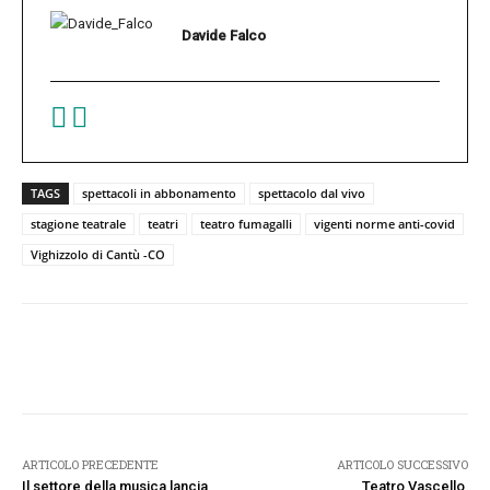
Davide Falco
TAGS
spettacoli in abbonamento
spettacolo dal vivo
stagione teatrale
teatri
teatro fumagalli
vigenti norme anti-covid
Vighizzolo di Cantù -CO
Facebook
Twitter
Pinterest
W
ARTICOLO PRECEDENTE
ARTICOLO SUCCESSIVO
Il settore della musica lancia
Teatro Vascello,