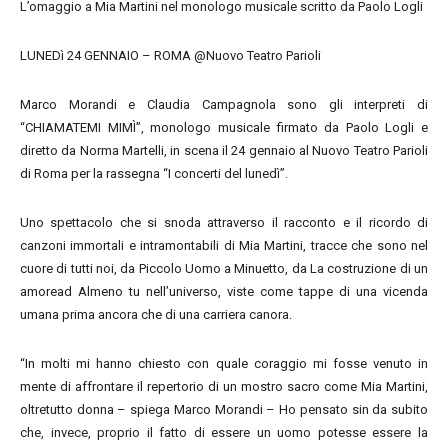
L’omaggio a Mia Martini nel monologo musicale scritto da Paolo Logli
LUNEDì 24 GENNAIO – ROMA @Nuovo Teatro Parioli
Marco Morandi e Claudia Campagnola sono gli interpreti di
“CHIAMATEMI MIMÌ”, monologo musicale firmato da Paolo Logli e
diretto da Norma Martelli, in scena il 24 gennaio al Nuovo Teatro Parioli
di Roma per la rassegna “I concerti del lunedì”.
Uno spettacolo che si snoda attraverso il racconto e il ricordo di
canzoni immortali e intramontabili di Mia Martini, tracce che sono nel
cuore di tutti noi, da Piccolo Uomo a Minuetto, da La costruzione di un
amoread Almeno tu nell’universo, viste come tappe di una vicenda
umana prima ancora che di una carriera canora.
“In molti mi hanno chiesto con quale coraggio mi fosse venuto in
mente di affrontare il repertorio di un mostro sacro come Mia Martini,
oltretutto donna – spiega Marco Morandi – Ho pensato sin da subito
che, invece, proprio il fatto di essere un uomo potesse essere la