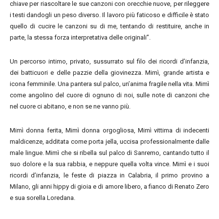
chiave per riascoltare le sue canzoni con orecchie nuove, per rileggere
i testi dandogli un peso diverso. Il lavoro più faticoso e difficile è stato
quello di cucire le canzoni su di me, tentando di restituire, anche in
parte, la stessa forza interpretativa delle originali”.
Un percorso intimo, privato, sussurrato sul filo dei ricordi d’infanzia,
dei batticuori e delle pazzie della giovinezza. Mimì, grande artista e
icona femminile. Una pantera sul palco, un’anima fragile nella vita. Mimì
come angolino del cuore di ognuno di noi, sulle note di canzoni che
nel cuore ci abitano, e non se ne vanno più.
Mimì donna ferita, Mimì donna orgogliosa, Mimì vittima di indecenti
maldicenze, additata come porta jella, uccisa professionalmente dalle
male lingue. Mimì che si ribella sul palco di Sanremo, cantando tutto il
suo dolore e la sua rabbia, e neppure quella volta vince. Mimì e i suoi
ricordi d’infanzia, le feste di piazza in Calabria, il primo provino a
Milano, gli anni hippy di gioia e di amore libero, a fianco di Renato Zero
e sua sorella Loredana.