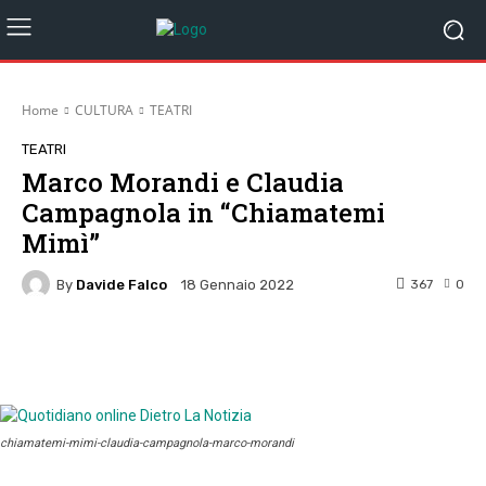
Home
CULTURA
TEATRI
TEATRI
Marco Morandi e Claudia
Campagnola in “Chiamatemi
Mimì”
By
Davide Falco
367
0
18 Gennaio 2022
Facebook
Twitter
Pinterest
W
chiamatemi-mimi-claudia-campagnola-marco-morandi