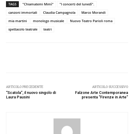
TAGS
"Chiamatemi Mimì"
"I concerti del lunedì".
canzoni immortali
Claudia Campagnola
Marco Morandi
mia martini
monologo musicale
Nuovo Teatro Parioli roma
spettacolo teatrale
teatri
Facebook
Twitter
Pinterest
W
ARTICOLO PRECEDENTE
ARTICOLO SUCCESSIVO
“Scatola”, il nuovo singolo di
Falzone Arte Contemporanea
Laura Pausini
presenta “Firenze in Arte”