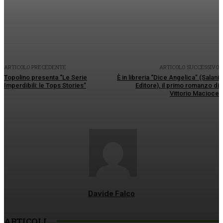
Facebook
Twitter
Pinterest
WhatsApp
ARTICOLO PRECEDENTE
ARTICOLO SUCCESSIVO
Topolino presenta “Le Serie
È in libreria “Dice Angelica” (Salani
Imperdibili: le Tops Stories”
Editore), il primo romanzo di
Vittorio Macioce
Davide Falco
ARTICOLI