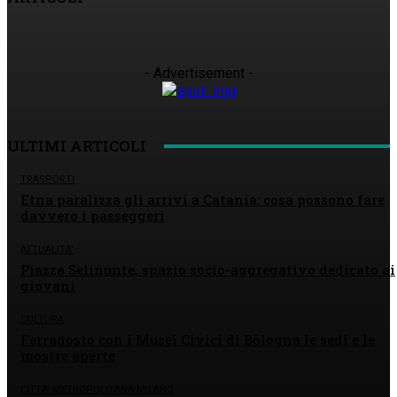
- Advertisement -
ULTIMI ARTICOLI
TRASPORTI
Etna paralizza gli arrivi a Catania: cosa possono fare
davvero i passeggeri
ATTUALITA'
Piazza Selinunte, spazio socio-aggregativo dedicato ai
giovani
CULTURA
Ferragosto con i Musei Civici di Bologna le sedi e le
mostre aperte
CITTA' METROPOLITANA MILANO