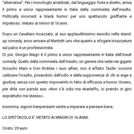
“alternative”. Per i monologhi arrabbiati, dal linguaggio forte e diretto, arriva
il primo e unico rappresentante in Italia della commedia dell’insulto.
Politically incorrect e black humor per uno spettacolo graffiante e
impietoso. Vietato ai minori di 16 anni.
Dopo un Cavallaro incazzato, al suo applauditissimo esordio nella stand-
up comedy, ecco arrivare al Martinitt uno che quanto a sfogare incazzature
sul palco è un professionista.
Di più: Giorgio Magri è il primo e unico rappresentante in Italia dell’insult
comedy. Quello della commedia dell’insulto, un genere che vede nei giganti
Groucho Marx e Don Rickles i suoi alfieri, non è affatto facile: occorre
calibrare l’insulto, privandolo dell’odio e della supponenza di chi si erge a
giudice, senza con questo impoverirlo in fatto di efficacia e humor. Ovvero,
per dirla con parole sue: «Non c’è odio ma sberleffo, io prendo in giro
soprattutto me stesso».
Insomma, signori benpensanti venite a imparare a pensare bene…
LO SPETTACOLO E’ VIETATO AI MINORI DI 16 ANNI.
Costo: 20 euro