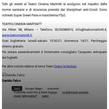
Tutti gli eventi al Teatro Cinema Martinitt si svolgono nel rispetto delle
norme sanitarie e di sicurezza previste dai disciplinari anti-Covid. Sono
richiesti Super Green Pass e mascherina Ffp2.
TEATRO/CINEMA MARTINITT
Via Pitteri 58, Milano – Telefono 02/36580010, info@teatromartinitt.it,
www.teatromartinitt.it
.
Orari biglietteria: lunedì-sabato 10.30-21, domenica 14/21. Parcheggio
interno gratuito.
Per evitare assembramenti è fortemente consigliato l’acquisto anticipato
dei biglietti.
Per altre notizie relative al tema Teatri
Dietro la Notizia
Davide Falco
TAGS
Giorgio Magri
martinitt
Politically incorrect e black humor
re dell’insult comedy
risate “alternative”
teatri