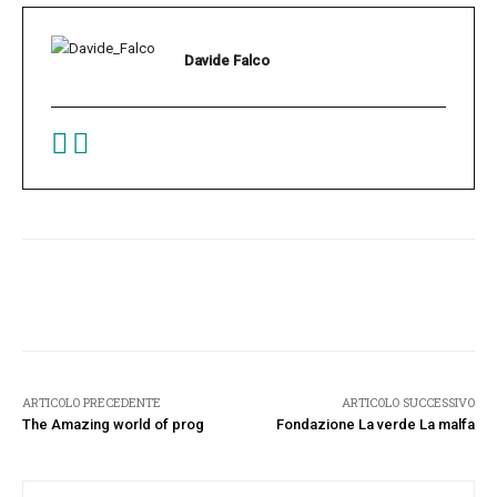
Davide Falco
Facebook
Twitter
Pinterest
W
ARTICOLO PRECEDENTE
ARTICOLO SUCCESSIVO
The Amazing world of prog
Fondazione La verde La malfa