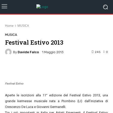
Home
MUSICA
MUSICA
Festival Estivo 2013
By
Davide Falco
245
0
1 Maggio 2013
Facebook
Twitter
Pinterest
W
Festival Estivo
Aperte le iscrizioni alla 11° edizione del Festival Estivo 2013, una
grande kermesse musicale nata a Piombino (LI) dall’iniziativa di
Crescenzo De Luca e Giovanni Germanelli.
Tra i più importanti in Italia per Artisti Emergenti, il Festival Estivo