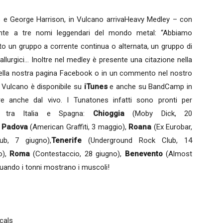
 e George Harrison, in Vulcano arrivaHeavy Medley – con
pente a tre nomi leggendari del mondo metal: “Abbiamo
o un gruppo a corrente continua o alternata, un gruppo di
llurgici… Inoltre nel medley è presente una citazione nella
e nella nostra pagina Facebook o in un commento nel nostro
. Vulcano è disponibile su
iTunes
e anche su BandCamp in
e anche dal vivo. I Tunatones infatti sono pronti per
tra Italia e Spagna:
Chioggia
(Moby Dick, 20
,
Padova
(American Graffiti, 3 maggio),
Roana
(Ex Eurobar,
ub, 7 giugno),
Tenerife
(Underground Rock Club, 14
o),
Roma
(Contestaccio, 28 giugno),
Benevento
(Almost
. Quando i tonni mostrano i muscoli!
ocals