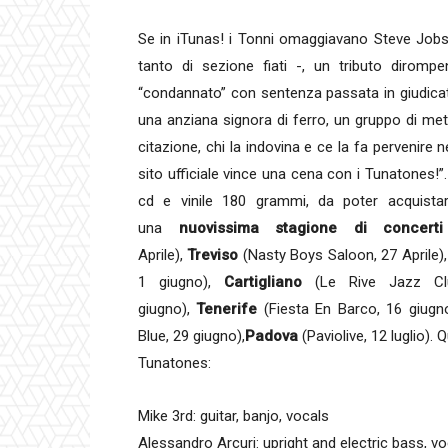
Se in iTunas! i Tonni omaggiavano Steve Jobs
tanto di sezione fiati -, un tributo dirom
“condannato” con sentenza passata in giudicat
una anziana signora di ferro, un gruppo di meta
citazione, chi la indovina e ce la fa pervenir
sito ufficiale vince una cena con i Tunatones!”
cd e vinile 180 grammi, da poter acquistar
una
nuovissima stagione di concerti
Aprile),
Treviso
(Nasty Boys Saloon, 27 Aprile)
1 giugno),
Cartigliano
(Le Rive Jazz Cl
giugno),
Tenerife
(Fiesta En Barco, 16 giugn
Blue, 29 giugno),
Padova
(Paviolive, 12 luglio)
Tunatones:
Mike 3rd: guitar, banjo, vocals
Alessandro Arcuri: upright and electric bass, v