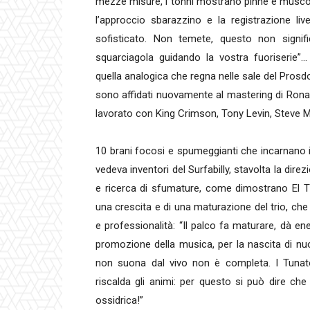
mezze misure, i tonni mostrano pinne e muscoli
l’approccio sbarazzino e la registrazione li
sofisticato. Non temete, questo non signif
squarciagola guidando la vostra fuoriserie”…
quella analogica che regna nelle sale del Pros
sono affidati nuovamente al mastering di Ron
lavorato con King Crimson, Tony Levin, Steve M
10 brani focosi e spumeggianti che incarnano in
vedeva inventori del Surfabilly, stavolta la dir
e ricerca di sfumature, come dimostrano El T
una crescita e di una maturazione del trio, ch
e professionalità: “Il palco fa maturare, dà en
promozione della musica, per la nascita di nu
non suona dal vivo non è completa. I Tunato
riscalda gli animi: per questo si può dire c
ossidrica!”