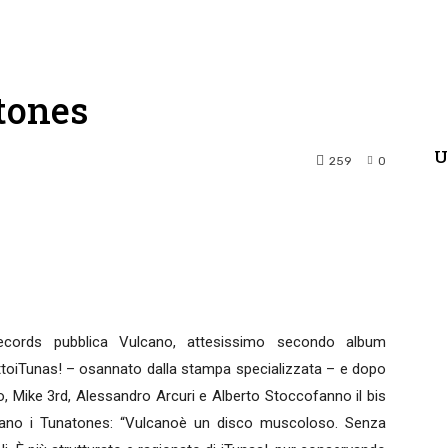
tones
U
259
0
terest
WhatsApp
Records pubblica Vulcano, attesissimo secondo album
ttoiTunas! – osannato dalla stampa specializzata – e dopo
tero, Mike 3rd, Alessandro Arcuri e Alberto Stoccofanno il bis
arano i Tunatones: “Vulcanoè un disco muscoloso. Senza