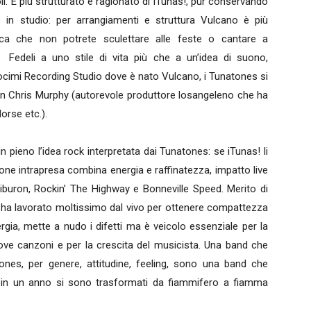
. È più strutturato e ragionato di iTunas!, pur conservando
ve in studio: per arrangiamenti e struttura Vulcano è più
ica che non potrete sculettare alle feste o cantare a
 Fedeli a uno stile di vita più che a un’idea di suono,
docimi Recording Studio dove è nato Vulcano, i Tunatones si
an Chris Murphy (autorevole produttore losangeleno che ha
orse etc.).
 pieno l’idea rock interpretata dai Tunatones: se iTunas! li
ezione intrapresa combina energia e raffinatezza, impatto live
iburon, Rockin’ The Highway e Bonneville Speed. Merito di
e ha lavorato moltissimo dal vivo per ottenere compattezza
ergia, mette a nudo i difetti ma è veicolo essenziale per la
ove canzoni e per la crescita del musicista. Una band che
nes, per genere, attitudine, feeling, sono una band che
he in un anno si sono trasformati da fiammifero a fiamma