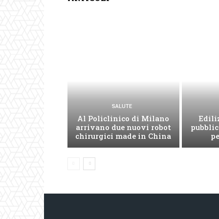
SALUTE
Al Policlinico di Milano
Edili
arrivano due nuovi robot
pubblic
chirurgici made in China
pe