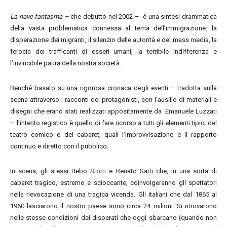
La nave fantasma –
che debuttò nel 2002 –
è una sintesi drammatica
della vasta problematica connessa al tema dell’immigrazione: la
disperazione dei migranti, il silenzio delle autorità e dei mass media, la
ferocia dei trafficanti di esseri umani, la terribile indifferenza e
l’invincibile paura della nostra società.
Benché basato su una rigorosa cronaca degli eventi – tradotta sulla
scena attraverso i racconti dei protagonisti, con l’ausilio di materiali e
disegni che erano stati realizzati appositamente da Emanuele Luzzati
– l’intento registico è quello di fare ricorso a tutti gli elementi tipici del
teatro comico e del cabaret, quali l’improvvisazione e il rapporto
continuo e diretto con il pubblico.
In scena, gli stessi Bebo Storti e Renato Sarti che, in una sorta di
cabaret tragico, estremo e scioccante, coinvolgeranno gli spettatori
nella rievocazione di una tragica vicenda. Gli italiani che dal 1865 al
1960 lasciarono il nostro paese sono circa 24 milioni. Si ritrovarono
nelle stesse condizioni dei disperati che oggi sbarcano (quando non