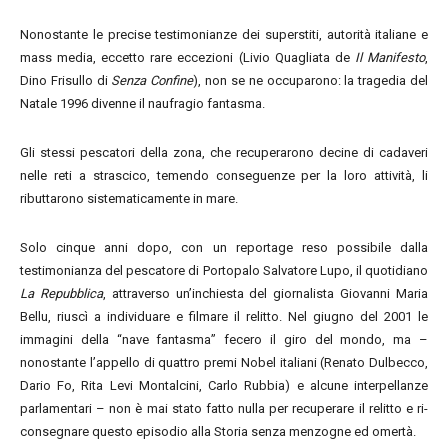
Nonostante le precise testimonianze dei superstiti, autorità italiane e
mass media, eccetto rare eccezioni (Livio Quagliata de
Il Manifesto
,
Dino Frisullo di
Senza Confine
), non se ne occuparono: la tragedia del
Natale 1996 divenne il naufragio fantasma.
Gli stessi pescatori della zona, che recuperarono decine di cadaveri
nelle reti a strascico, temendo conseguenze per la loro attività, li
ributtarono sistematicamente in mare.
Solo cinque anni dopo, con un reportage reso possibile dalla
testimonianza del pescatore di Portopalo Salvatore Lupo, il quotidiano
La Repubblica
, attraverso un’inchiesta del giornalista Giovanni Maria
Bellu, riuscì a individuare e filmare il relitto. Nel giugno del 2001 le
immagini della “nave fantasma” fecero il giro del mondo, ma –
nonostante l’appello di quattro premi Nobel italiani (Renato Dulbecco,
Dario Fo, Rita Levi Montalcini, Carlo Rubbia) e alcune interpellanze
parlamentari – non è mai stato fatto nulla per recuperare il relitto e ri-
consegnare questo episodio alla Storia senza menzogne ed omertà.