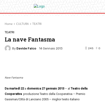
Home
CULTURA
TEATRI
TEATRI
La nave Fantasma
By
Davide Falco
245
0
14 Gennaio 2013
Facebook
Twitter
Pinterest
W
Nave Fantasma
Da martedì 22
a
domenica 27 gennaio 2013
– al
Teatro della
Cooperativa
produzione Teatro della Cooperativa – Premio
Gassman/Città di Lanciano 2005 – miglior testo italiano