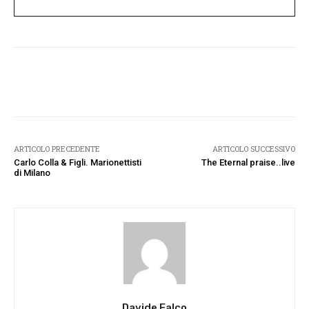
Facebook
Twitter
Pinterest
W
ARTICOLO PRECEDENTE
ARTICOLO SUCCESSIVO
Carlo Colla & Figli. Marionettisti
The Eternal praise..live
di Milano
Davide Falco