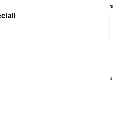
R
ciali
U