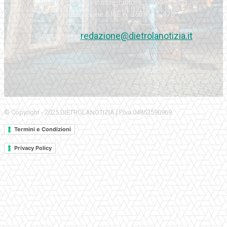
Direttore Responsabile-Editore: Davide Falco
Autorizzazione SIAE n. 350\I\05-475
Contattaci:
redazione@dietrolanotizia.it
© Copyright - 2025 DIETROLANOTIZIA | P.Iva 04852590969
Termini e Condizioni
Privacy Policy