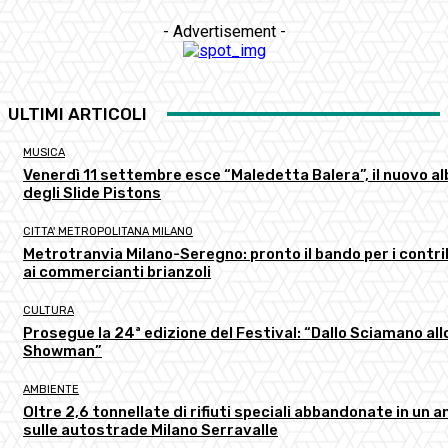
- Advertisement -
ULTIMI ARTICOLI
MUSICA
Venerdì 11 settembre esce “Maledetta Balera”, il nuovo a
degli Slide Pistons
CITTA' METROPOLITANA MILANO
Metrotranvia Milano-Seregno: pronto il bando per i contri
ai commercianti brianzoli
CULTURA
Prosegue la 24ª edizione del Festival: “Dallo Sciamano all
Showman”
AMBIENTE
Oltre 2,6 tonnellate di rifiuti speciali abbandonate in un a
sulle autostrade Milano Serravalle