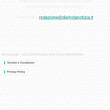
Direttore Responsabile-Editore: Davide Falco
Autorizzazione SIAE n. 350\I\05-475
Contattaci:
redazione@dietrolanotizia.it
© Copyright - 2025 DIETROLANOTIZIA | P.Iva 04852590969
Termini e Condizioni
Privacy Policy