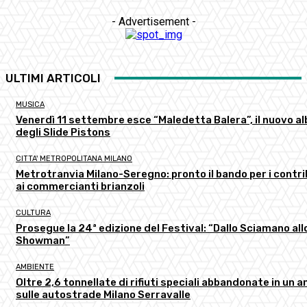
- Advertisement -
ULTIMI ARTICOLI
MUSICA
Venerdì 11 settembre esce “Maledetta Balera”, il nuovo a
degli Slide Pistons
CITTA' METROPOLITANA MILANO
Metrotranvia Milano-Seregno: pronto il bando per i contri
ai commercianti brianzoli
CULTURA
Prosegue la 24ª edizione del Festival: “Dallo Sciamano all
Showman”
AMBIENTE
Oltre 2,6 tonnellate di rifiuti speciali abbandonate in un a
sulle autostrade Milano Serravalle