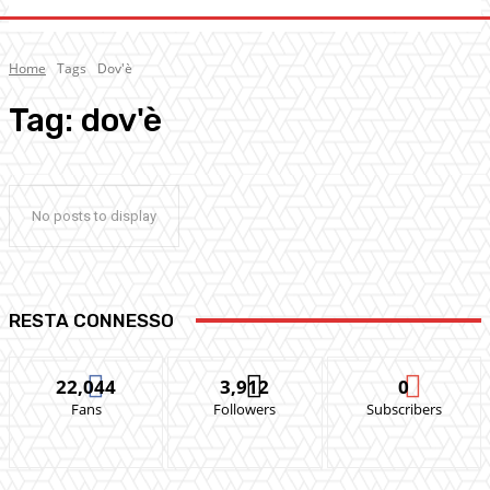
Home
Tags
Dov'è
Tag:
dov'è
No posts to display
RESTA CONNESSO
22,044
3,912
0
Fans
Followers
Subscribers