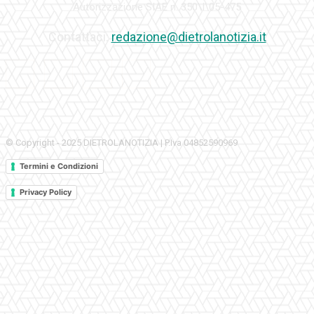
Autorizzazione SIAE n. 350\I\05-475
Contattaci:
redazione@dietrolanotizia.it
© Copyright - 2025 DIETROLANOTIZIA | P.Iva 04852590969
Termini e Condizioni
Privacy Policy