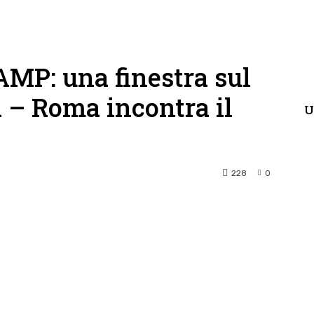
P: una finestra sul
a – Roma incontra il
U
228
0
terest
WhatsApp