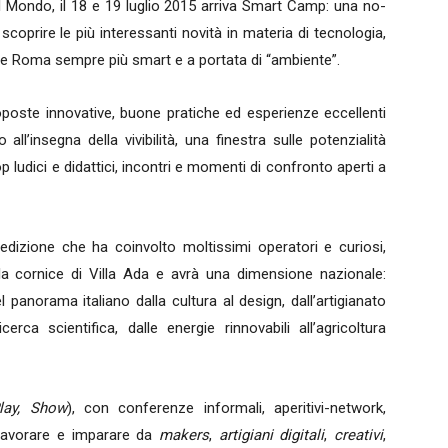
l Mondo, il 18 e 19 luglio 2015 arriva Smart Camp: una no-
coprire le più interessanti novità in materia di tecnologia,
ere Roma sempre più smart e a portata di “ambiente”.
oposte innovative, buone pratiche ed esperienze eccellenti
ll’insegna della vivibilità, una finestra sulle potenzialità
p ludici e didattici, incontri e momenti di confronto aperti a
dizione che ha coinvolto moltissimi operatori e curiosi,
la cornice di Villa Ada e avrà una dimensione nazionale:
el panorama italiano dalla cultura al design, dall’artigianato
cerca scientifica, dalle energie rinnovabili all’agricoltura
lay, Show
), con conferenze informali, aperitivi-network,
 lavorare e imparare da
makers
,
artigiani digitali
,
creativi
,