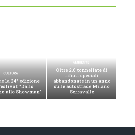
AMBIENTE
Oltre 2,6 tonnellate di
CULTURA
rifiuti speciali
e la 24ª edizione
abbandonate in un anno
Festival: “Dallo
sulle autostrade Milano
no allo Showman”
Serravalle