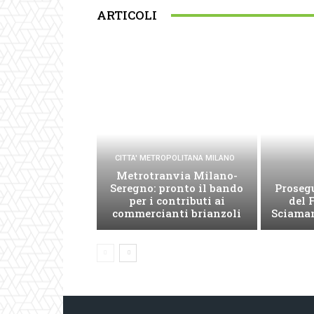
ARTICOLI
CITTA' METROPOLITANA MILANO
Metrotranvia Milano-
Seregno: pronto il bando
Prosegu
per i contributi ai
del 
commercianti brianzoli
Sciama