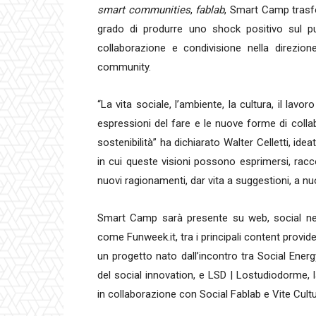
smart communities
,
fablab
, Smart Camp trasfo
grado di produrre uno shock positivo sul pu
collaborazione e condivisione nella direzion
community.
“La vita sociale, l’ambiente, la cultura, il la
espressioni del fare e le nuove forme di collab
sostenibilità” ha dichiarato Walter Celletti, id
in cui queste visioni possono esprimersi, racco
nuovi ragionamenti, dar vita a suggestioni, a n
Smart Camp sarà presente su web, social net
come Funweek.it, tra i principali content provid
un progetto nato dall’incontro tra Social Energy
del social innovation, e LSD | Lostudiodorme, l
in collaborazione con Social Fablab e Vite Cultu