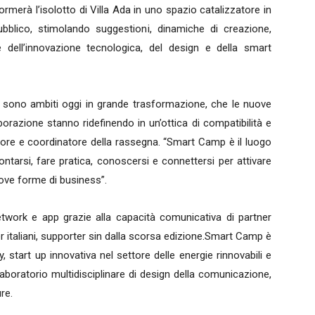
rmerà l’isolotto di Villa Ada in uno spazio catalizzatore in
bblico, stimolando suggestioni, dinamiche di creazione,
e dell’innovazione tecnologica, del design e della smart
voro sono ambiti oggi in grande trasformazione, che le nuove
orazione stanno ridefinendo in un’ottica di compatibilità e
eatore e coordinatore della rassegna. “Smart Camp è il luogo
ntarsi, fare pratica, conoscersi e connettersi per attivare
uove forme di business”.
work e app grazie alla capacità comunicativa di partner
er italiani, supporter sin dalla scorsa edizione.Smart Camp è
, start up innovativa nel settore delle energie rinnovabili e
aboratorio multidisciplinare di design della comunicazione,
re.