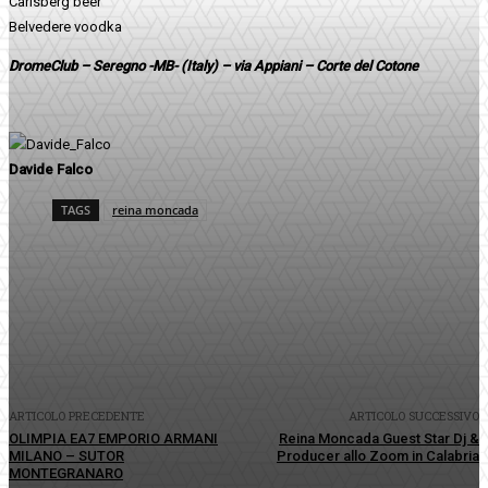
Carlsberg beer
Belvedere voodka
DromeClub – Seregno -MB- (Italy) – via Appiani – Corte del Cotone
Davide Falco
TAGS
reina moncada
Facebook
Twitter
Pinterest
WhatsApp
ARTICOLO PRECEDENTE
ARTICOLO SUCCESSIVO
OLIMPIA EA7 EMPORIO ARMANI
Reina Moncada Guest Star Dj &
MILANO – SUTOR
Producer allo Zoom in Calabria
MONTEGRANARO