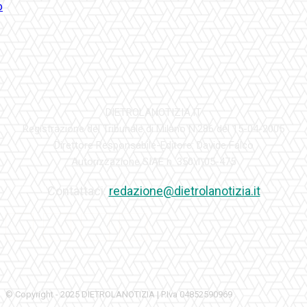
DIETROLANOTIZIA.IT
Registrazione del Tribunale di Milano N.286 del 15-04-2005
Direttore Responsabile-Editore: Davide Falco
Autorizzazione SIAE n. 350\I\05-475
Contattaci:
redazione@dietrolanotizia.it
© Copyright - 2025 DIETROLANOTIZIA | P.Iva 04852590969