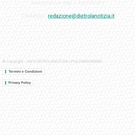
Autorizzazione SIAE n. 350\I\05-475
Contattaci:
redazione@dietrolanotizia.it
© Copyright - 2025 DIETROLANOTIZIA | P.Iva 04852590969
Termini e Condizioni
Privacy Policy