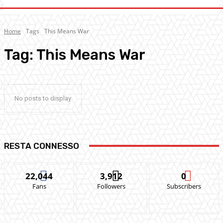
Home
Tags
This Means War
Tag:
This Means War
No posts to display
RESTA CONNESSO
22,044
3,912
0
Fans
Followers
Subscribers