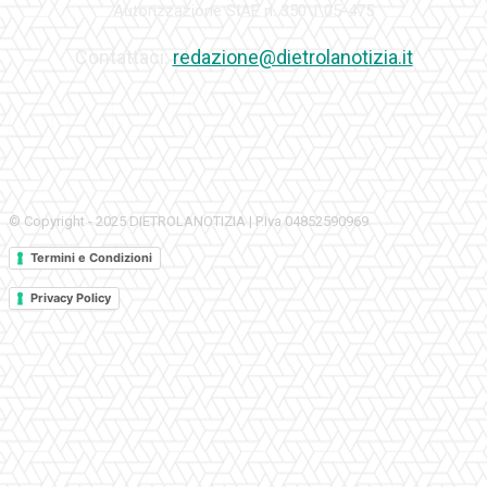
Autorizzazione SIAE n. 350\I\05-475
Contattaci:
redazione@dietrolanotizia.it
© Copyright - 2025 DIETROLANOTIZIA | P.Iva 04852590969
Termini e Condizioni
Privacy Policy