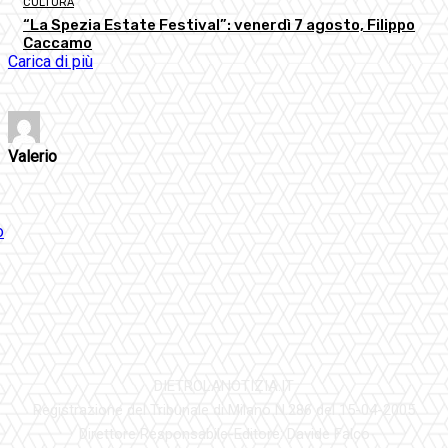
CULTURA
“La Spezia Estate Festival”: venerdì 7 agosto, Filippo
Caccamo
Carica di più
Valerio
DIETROLANOTIZIA.IT
Registrazione del Tribunale di Milano N.286 del 15-04-2005
Direttore Responsabile-Editore: Davide Falco