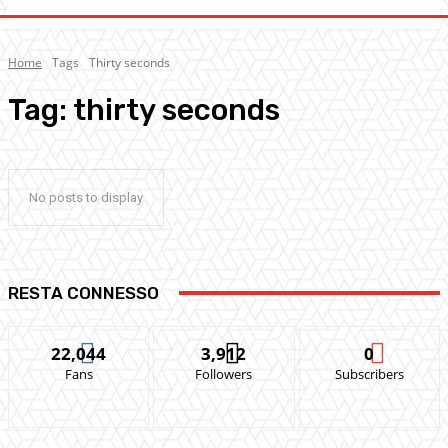
Home
Tags
Thirty seconds
Tag:
thirty seconds
No posts to display
RESTA CONNESSO
22,044
3,912
0
Fans
Followers
Subscribers