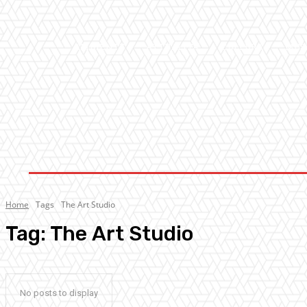
AMBIENTE
ATTUALITA’
CULTURA
MUS
Home
Tags
The Art Studio
Tag:
The Art Studio
No posts to display