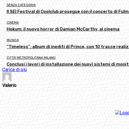
SENZA CATEGORIA
Il SEI Festival di Coolclub prosegue con il concerto di Ful
CINEMA
Hokum: il nuovo horror di Damian McCarthy, al cinema
MUSICA
“Timeless”: album di inediti di Prince, con 10 tracce realizz
CITTA' METROPOLITANA MILANO
Conclusi i lavori di installazione dei nuovi sistemi di moni
Carica di più
Valerio