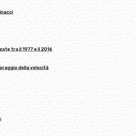
minacci
ate tra il 1977 e il 2016
toraggio della velocità