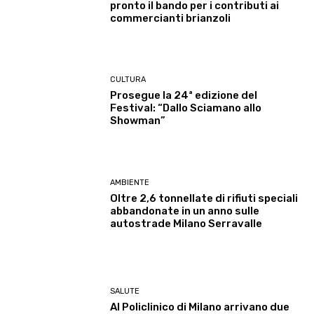
pronto il bando per i contributi ai
commercianti brianzoli
CULTURA
Prosegue la 24ª edizione del
Festival: “Dallo Sciamano allo
Showman”
AMBIENTE
Oltre 2,6 tonnellate di rifiuti speciali
abbandonate in un anno sulle
autostrade Milano Serravalle
SALUTE
Al Policlinico di Milano arrivano due