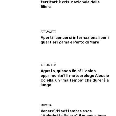
territori: è crisi nazionale della
filiera
ATTUALITA'
Aperti i concorsi internazionali per i
quartieri Zama e Porto di Mare
ATTUALITA'
Agosto, quando finirà il caldo
opprimente? Il meteorologo Alessio
Colella: un “maltempo” che durerà a
lungo
MUSICA
Venerdì 11 settembre esce
“Maledetta Balera”, il nuovo album