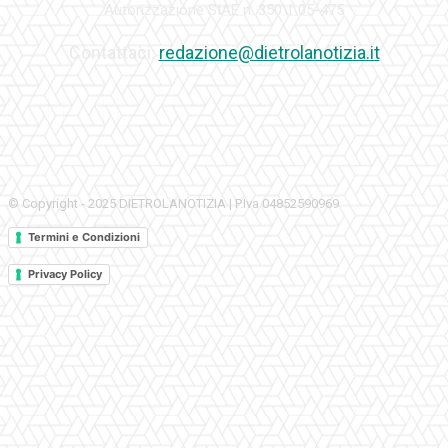
Autorizzazione SIAE n. 350\I\05-475
Contattaci:
redazione@dietrolanotizia.it
© Copyright - 2025 DIETROLANOTIZIA | P.Iva 04852590969
Termini e Condizioni
Privacy Policy