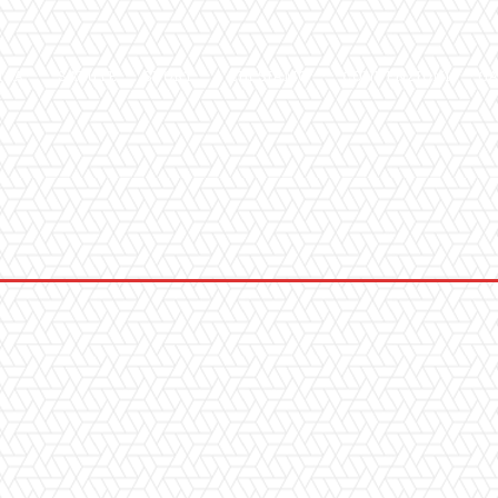
ICA
SALUTE
SPORT
CHI SIAMO
CONVENZIONI
GA