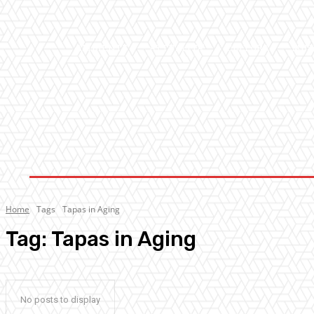
AMBIENTE
ATTUALITA’
CULTURA
MUS
Home
Tags
Tapas in Aging
Tag:
Tapas in Aging
No posts to display