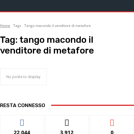
Home
Tags
Tango macondo il venditore di metafore
Tag:
tango macondo il
venditore di metafore
No posts to display
RESTA CONNESSO
22,044
3,912
0