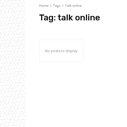
Home
Tags
Talk online
Tag:
talk online
No posts to display