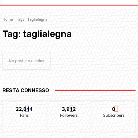
Home
Tags
Taglialegna
Tag:
taglialegna
No posts to display
RESTA CONNESSO
22,044
3,912
0
Fans
Followers
Subscribers