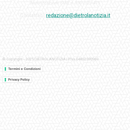
Autorizzazione SIAE n. 350\I\05-475
Contattaci:
redazione@dietrolanotizia.it
© Copyright - 2025 DIETROLANOTIZIA | P.Iva 04852590969
Termini e Condizioni
Privacy Policy