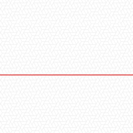
ICA
SALUTE
SPORT
CHI SIAMO
CONVENZIONI
GA