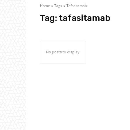
Home
Tags
Tafasitamab
Tag:
tafasitamab
No posts to display