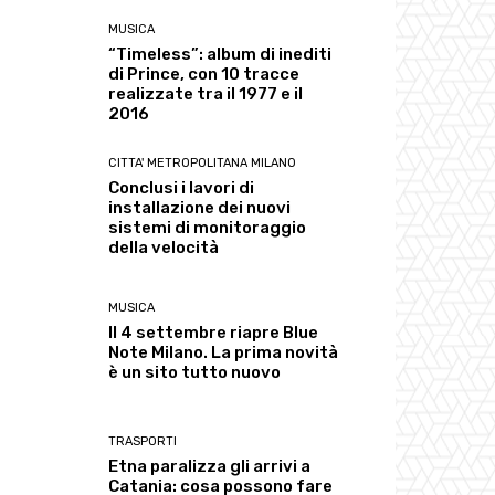
MUSICA
“Timeless”: album di inediti
di Prince, con 10 tracce
realizzate tra il 1977 e il
2016
CITTA' METROPOLITANA MILANO
Conclusi i lavori di
installazione dei nuovi
sistemi di monitoraggio
della velocità
MUSICA
Il 4 settembre riapre Blue
Note Milano. La prima novità
è un sito tutto nuovo
TRASPORTI
Etna paralizza gli arrivi a
Catania: cosa possono fare