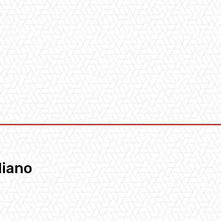
ICA
SALUTE
SPORT
CHI SIAMO
CONVENZIONI
GA
liano