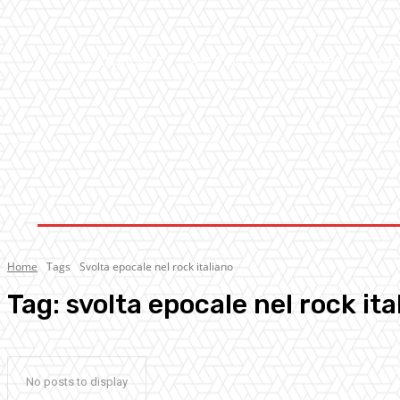
AMBIENTE
ATTUALITA’
CULTURA
MUS
Home
Tags
Svolta epocale nel rock italiano
Tag:
svolta epocale nel rock ita
No posts to display