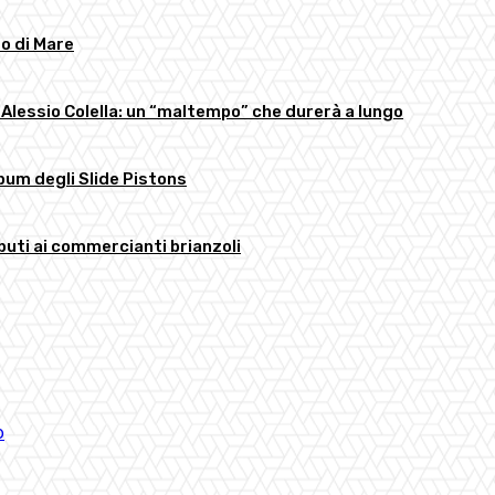
to di Mare
 Alessio Colella: un “maltempo” che durerà a lungo
bum degli Slide Pistons
buti ai commercianti brianzoli