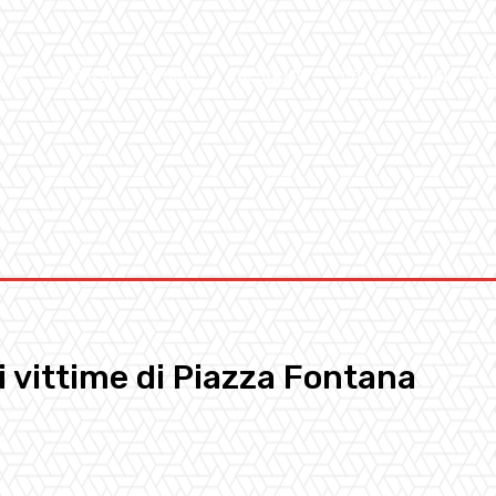
ICA
SALUTE
SPORT
CHI SIAMO
CONVENZIONI
GA
ti vittime di Piazza Fontana