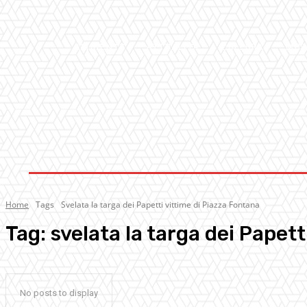
AMBIENTE
ATTUALITA’
CULTURA
MUS
Home
Tags
Svelata la targa dei Papetti vittime di Piazza Fontana
Tag:
svelata la targa dei Papet
No posts to display