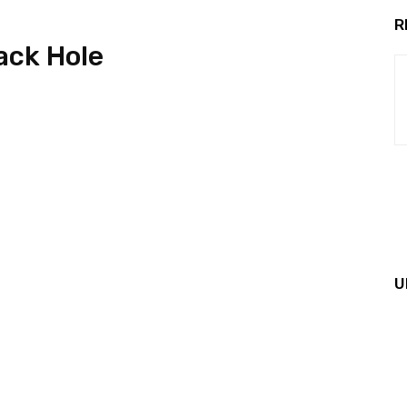
R
ack Hole
U