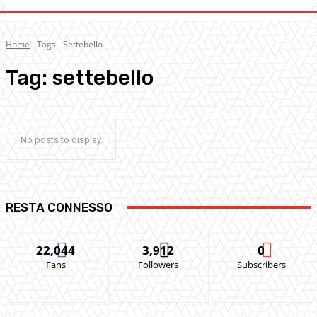
Home
Tags
Settebello
Tag:
settebello
No posts to display
RESTA CONNESSO
22,044
3,912
0
Fans
Followers
Subscribers