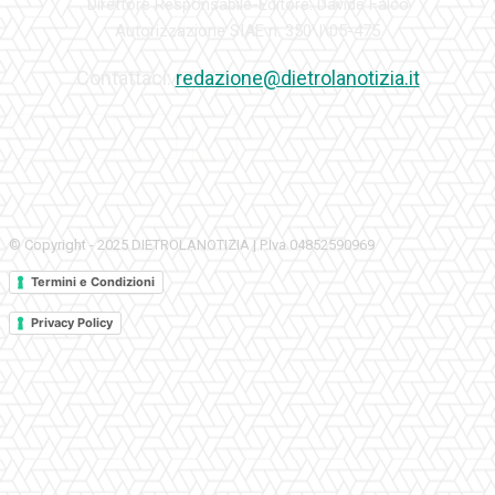
Direttore Responsabile-Editore: Davide Falco
Autorizzazione SIAE n. 350\I\05-475
Contattaci:
redazione@dietrolanotizia.it
© Copyright - 2025 DIETROLANOTIZIA | P.Iva 04852590969
Termini e Condizioni
Privacy Policy