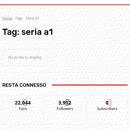
Home
Tags
Seria a1
Tag:
seria a1
No posts to display
RESTA CONNESSO
22,044
3,912
0
Fans
Followers
Subscribers