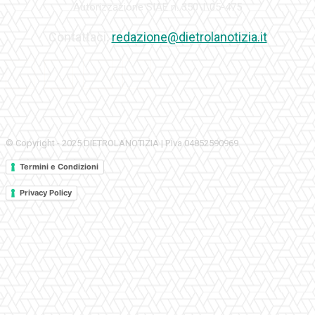
Autorizzazione SIAE n. 350\I\05-475
Contattaci:
redazione@dietrolanotizia.it
© Copyright - 2025 DIETROLANOTIZIA | P.Iva 04852590969
Termini e Condizioni
Privacy Policy