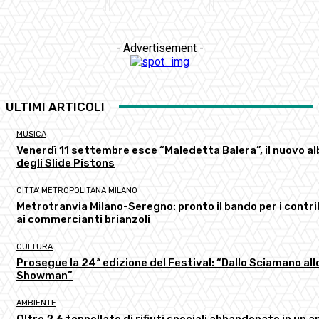
- Advertisement -
ULTIMI ARTICOLI
MUSICA
Venerdì 11 settembre esce “Maledetta Balera”, il nuovo a
degli Slide Pistons
CITTA' METROPOLITANA MILANO
Metrotranvia Milano-Seregno: pronto il bando per i contri
ai commercianti brianzoli
CULTURA
Prosegue la 24ª edizione del Festival: “Dallo Sciamano all
Showman”
AMBIENTE
Oltre 2,6 tonnellate di rifiuti speciali abbandonate in un a