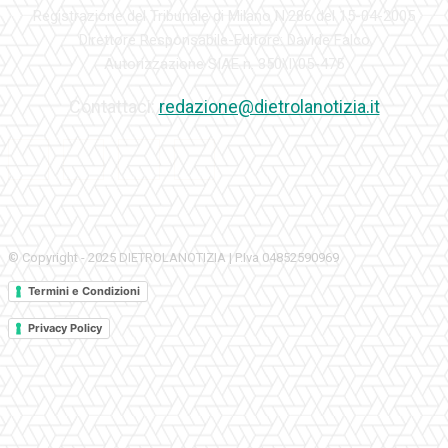
Registrazione del Tribunale di Milano N.286 del 15-04-2005
Direttore Responsabile-Editore: Davide Falco
Autorizzazione SIAE n. 350\I\05-475
Contattaci:
redazione@dietrolanotizia.it
© Copyright - 2025 DIETROLANOTIZIA | P.Iva 04852590969
Termini e Condizioni
Privacy Policy