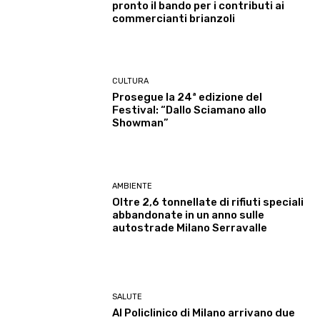
pronto il bando per i contributi ai
commercianti brianzoli
CULTURA
Prosegue la 24ª edizione del
Festival: “Dallo Sciamano allo
Showman”
AMBIENTE
Oltre 2,6 tonnellate di rifiuti speciali
abbandonate in un anno sulle
autostrade Milano Serravalle
SALUTE
Al Policlinico di Milano arrivano due