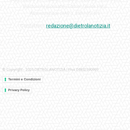
Direttore Responsabile-Editore: Davide Falco
Autorizzazione SIAE n. 350\I\05-475
Contattaci:
redazione@dietrolanotizia.it
© Copyright - 2025 DIETROLANOTIZIA | P.Iva 04852590969
Termini e Condizioni
Privacy Policy