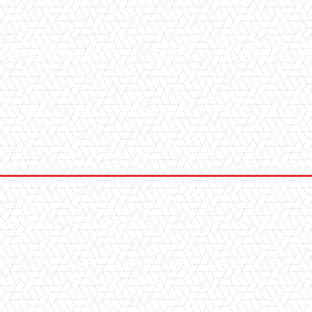
ICA
SALUTE
SPORT
CHI SIAMO
CONVENZIONI
GA