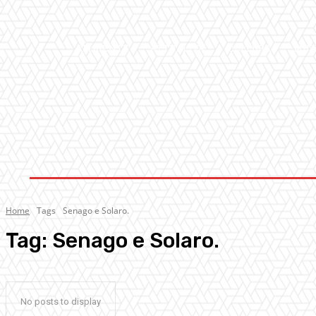
AMBIENTE
ATTUALITA’
CULTURA
MUS
Home
Tags
Senago e Solaro.
Tag:
Senago e Solaro.
No posts to display