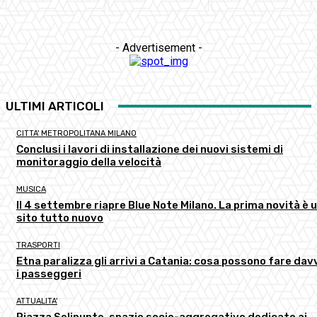
- Advertisement -
ULTIMI ARTICOLI
CITTA' METROPOLITANA MILANO
Conclusi i lavori di installazione dei nuovi sistemi di
monitoraggio della velocità
MUSICA
Il 4 settembre riapre Blue Note Milano. La prima novità è 
sito tutto nuovo
TRASPORTI
Etna paralizza gli arrivi a Catania: cosa possono fare dav
i passeggeri
ATTUALITA'
Piazza Selinunte, spazio socio-aggregativo dedicato ai