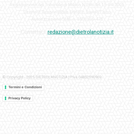
Registrazione del Tribunale di Milano N.286 del 15-04-2005
Direttore Responsabile-Editore: Davide Falco
Autorizzazione SIAE n. 350\I\05-475
Contattaci:
redazione@dietrolanotizia.it
© Copyright - 2025 DIETROLANOTIZIA | P.Iva 04852590969
Termini e Condizioni
Privacy Policy