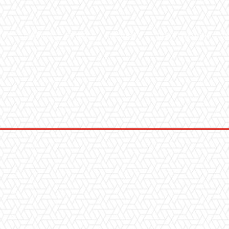
ICA
SALUTE
SPORT
CHI SIAMO
CONVENZIONI
GA