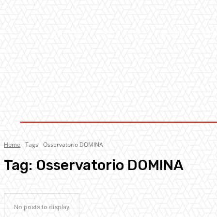
AMBIENTE
ATTUALITA’
CULTURA
MUS
Home
Tags
Osservatorio DOMINA
Tag:
Osservatorio DOMINA
No posts to display