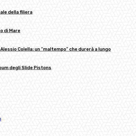
ale della filiera
to di Mare
 Alessio Colella: un “maltempo” che durerà a lungo
bum degli Slide Pistons