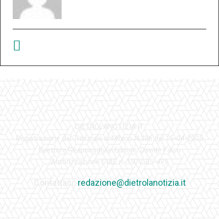
DIETROLANOTIZIA.IT
Registrazione del Tribunale di Milano N.286 del 15-04-2005
Direttore Responsabile-Editore: Davide Falco
Autorizzazione SIAE n. 350\I\05-475
Contattaci:
redazione@dietrolanotizia.it