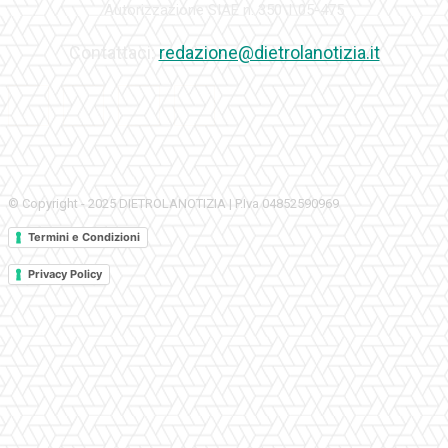
Autorizzazione SIAE n. 350\I\05-475
Contattaci:
redazione@dietrolanotizia.it
© Copyright - 2025 DIETROLANOTIZIA | P.Iva 04852590969
Termini e Condizioni
Privacy Policy