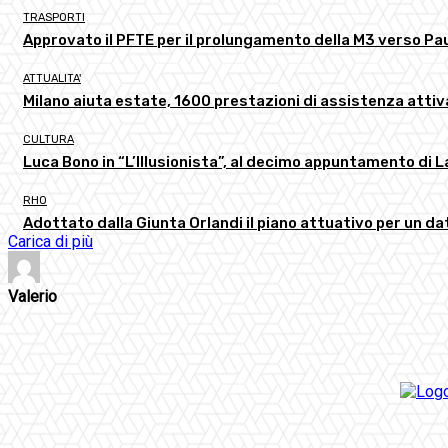
TRASPORTI
Approvato il PFTE per il prolungamento della M3 verso Pau
ATTUALITA'
Milano aiuta estate, 1600 prestazioni di assistenza atti
CULTURA
Luca Bono in “L’Illusionista”, al decimo appuntamento di 
RHO
Adottato dalla Giunta Orlandi il piano attuativo per un d
Carica di più
Valerio