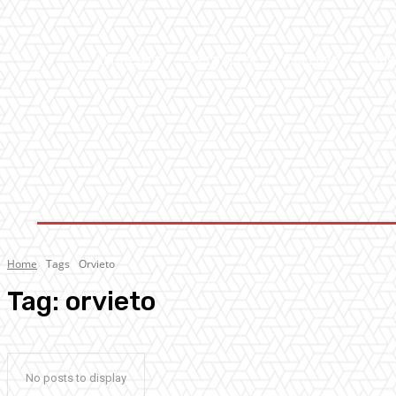
AMBIENTE
ATTUALITA’
CULTURA
MUS
Home
Tags
Orvieto
Tag:
orvieto
No posts to display