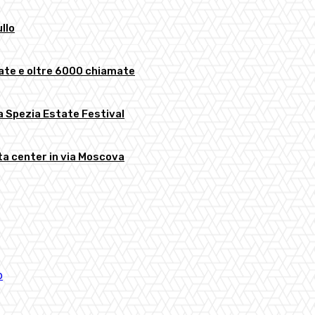
llo
vate e oltre 6000 chiamate
La Spezia Estate Festival
ata center in via Moscova