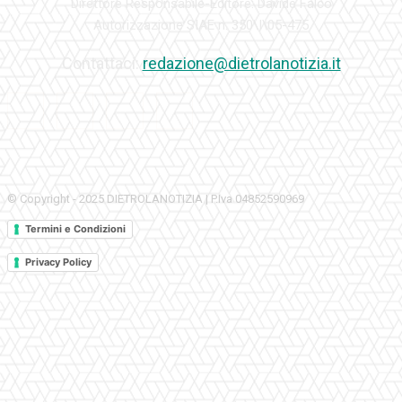
Direttore Responsabile-Editore: Davide Falco
Autorizzazione SIAE n. 350\I\05-475
Contattaci:
redazione@dietrolanotizia.it
© Copyright - 2025 DIETROLANOTIZIA | P.Iva 04852590969
Termini e Condizioni
Privacy Policy