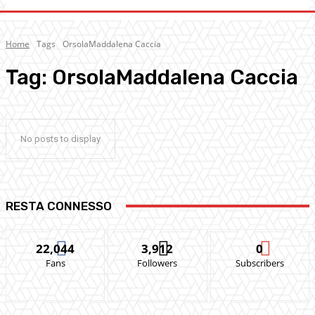
Home
Tags
OrsolaMaddalena Caccia
Tag:
OrsolaMaddalena Caccia
No posts to display
RESTA CONNESSO
22,044
3,912
0
Fans
Followers
Subscribers