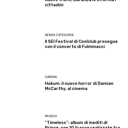
cittadini
SENZA CATEGORIA
Il SEI Festival di Coolclub prosegue
con il concerto di Fulminacci
CINEMA
Hokum: il nuovo horror di Damian
McCarthy, al cinema
MUSICA
“Timeless”: album di inediti di
Prince, con 10 tracce realizzate tra