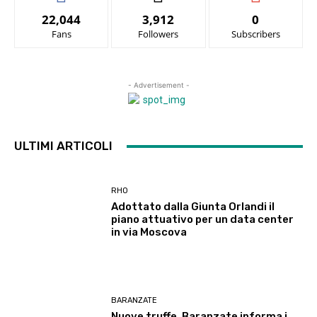
22,044
3,912
0
Fans
Followers
Subscribers
- Advertisement -
ULTIMI ARTICOLI
RHO
Adottato dalla Giunta Orlandi il
piano attuativo per un data center
in via Moscova
BARANZATE
Nuove truffe, Baranzate informa i