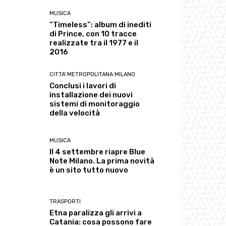
MUSICA
“Timeless”: album di inediti
di Prince, con 10 tracce
realizzate tra il 1977 e il
2016
CITTA' METROPOLITANA MILANO
Conclusi i lavori di
installazione dei nuovi
sistemi di monitoraggio
della velocità
MUSICA
Il 4 settembre riapre Blue
Note Milano. La prima novità
è un sito tutto nuovo
TRASPORTI
Etna paralizza gli arrivi a
Catania: cosa possono fare