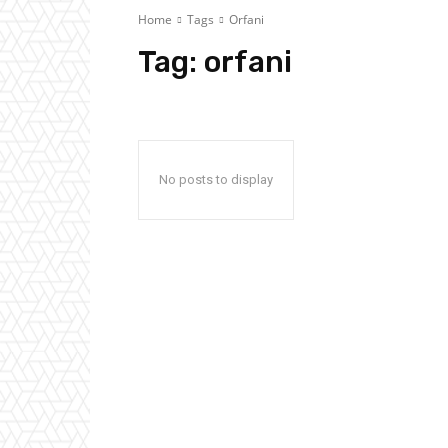
Home
Tags
Orfani
Tag:
orfani
No posts to display