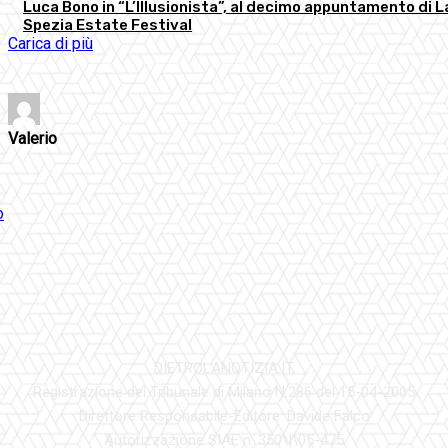
Luca Bono in “L’Illusionista”, al decimo appuntamento di L
Spezia Estate Festival
Carica di più
Valerio
DIETROLANOTIZIA.IT
Registrazione del Tribunale di Milano N.286 del 15-04-2005
Direttore Responsabile-Editore: Davide Falco
Autorizzazione SIAE n. 350\I\05-475