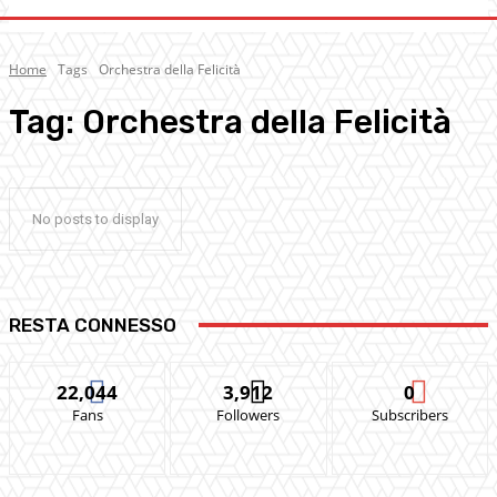
Home
Tags
Orchestra della Felicità
Tag:
Orchestra della Felicità
No posts to display
RESTA CONNESSO
22,044
3,912
0
Fans
Followers
Subscribers