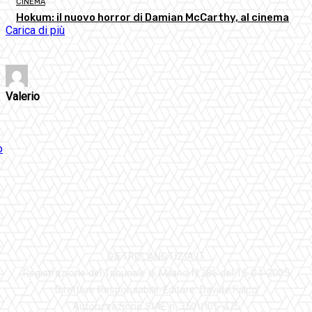
CINEMA
Hokum: il nuovo horror di Damian McCarthy, al cinema
Carica di più
Valerio
DIETROLANOTIZIA.IT
Registrazione del Tribunale di Milano N.286 del 15-04-2005
Direttore Responsabile-Editore: Davide Falco
Autorizzazione SIAE n. 350\I\05-475