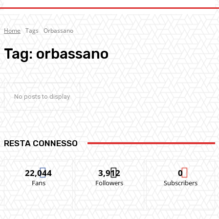
Home
Tags
Orbassano
Tag:
orbassano
No posts to display
RESTA CONNESSO
22,044
3,912
0
Fans
Followers
Subscribers