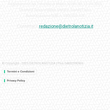
Registrazione del Tribunale di Milano N.286 del 15-04-2005
Direttore Responsabile-Editore: Davide Falco
Autorizzazione SIAE n. 350\I\05-475
Contattaci:
redazione@dietrolanotizia.it
© Copyright - 2025 DIETROLANOTIZIA | P.Iva 04852590969
Termini e Condizioni
Privacy Policy