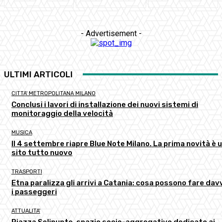
- Advertisement -
ULTIMI ARTICOLI
CITTA' METROPOLITANA MILANO
Conclusi i lavori di installazione dei nuovi sistemi di
monitoraggio della velocità
MUSICA
Il 4 settembre riapre Blue Note Milano. La prima novità è 
sito tutto nuovo
TRASPORTI
Etna paralizza gli arrivi a Catania: cosa possono fare dav
i passeggeri
ATTUALITA'
Piazza Selinunte, spazio socio-aggregativo dedicato ai