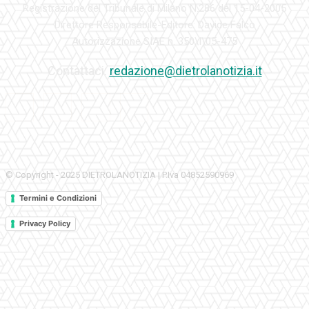
Registrazione del Tribunale di Milano N.286 del 15-04-2005
Direttore Responsabile-Editore: Davide Falco
Autorizzazione SIAE n. 350\I\05-475
Contattaci:
redazione@dietrolanotizia.it
© Copyright - 2025 DIETROLANOTIZIA | P.Iva 04852590969
Termini e Condizioni
Privacy Policy