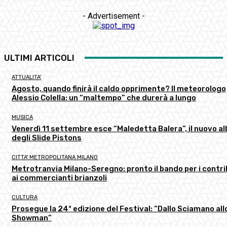
- Advertisement -
ULTIMI ARTICOLI
ATTUALITA'
Agosto, quando finirà il caldo opprimente? Il meteorologo
Alessio Colella: un “maltempo” che durerà a lungo
MUSICA
Venerdì 11 settembre esce “Maledetta Balera”, il nuovo a
degli Slide Pistons
CITTA' METROPOLITANA MILANO
Metrotranvia Milano-Seregno: pronto il bando per i contri
ai commercianti brianzoli
CULTURA
Prosegue la 24ª edizione del Festival: “Dallo Sciamano all
Showman”