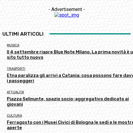
- Advertisement -
ULTIMI ARTICOLI
MUSICA
Il 4 settembre riapre Blue Note Milano. La prima novità è 
sito tutto nuovo
TRASPORTI
Etna paralizza gli arrivi a Catania: cosa possono fare dav
i passeggeri
ATTUALITA'
Piazza Selinunte, spazio socio-aggregativo dedicato ai
giovani
CULTURA
Ferragosto con i Musei Civici di Bologna le sedi e le mostr
aperte