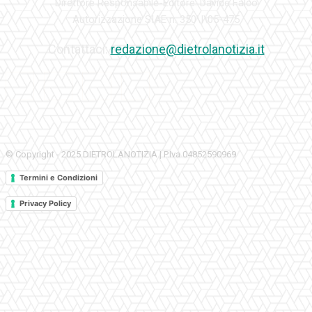
Direttore Responsabile-Editore: Davide Falco
Autorizzazione SIAE n. 350\I\05-475
Contattaci:
redazione@dietrolanotizia.it
© Copyright - 2025 DIETROLANOTIZIA | P.Iva 04852590969
Termini e Condizioni
Privacy Policy