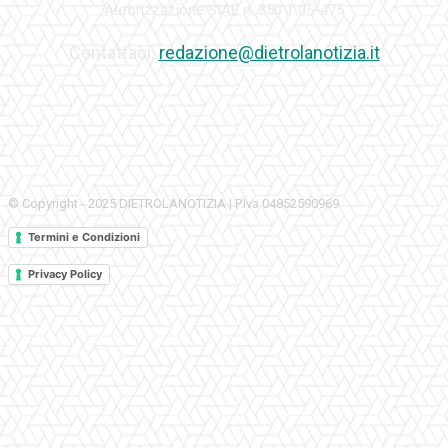
Autorizzazione SIAE n. 350\I\05-475
Contattaci:
redazione@dietrolanotizia.it
© Copyright - 2025 DIETROLANOTIZIA | P.Iva 04852590969
Termini e Condizioni
Privacy Policy