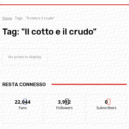
Home
Tags
"Il cotto e il crudo"
Tag:
"Il cotto e il crudo"
No posts to display
RESTA CONNESSO
22,044
3,912
0
Fans
Followers
Subscribers